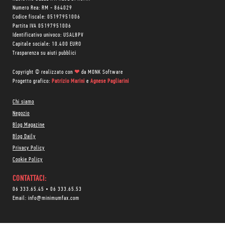
Numero Rea: RM - 864029
Codice fiscale: 05197951006
Partita IVA 05197951006
Identificativo univoco: USAL8PV
Capitale sociale: 10.400 EURO
Trasparenza su aiuti pubblici
Copyright © realizzato con
❤
da
MONK Software
Progetto grafico:
Patrizio Marini
e
Agnese Pagliarini
Chi siamo
Negozio
Blog Magazine
Blog Daily
Privacy Policy
Cookie Policy
CONTATTACI:
06 333.65.45
•
06 333.65.53
Email:
info@minimumfax.com