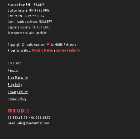
Numero Rea: RM - 864029
Codice fiscale: 05197951006
Partita IVA 05197951006
Identificativo univoco: USAL8PV
Capitale sociale: 10.400 EURO
Trasparenza su aiuti pubblici
Copyright © realizzato con
❤
da
MONK Software
Progetto grafico:
Patrizio Marini
e
Agnese Pagliarini
Chi siamo
Negozio
Blog Magazine
Blog Daily
Privacy Policy
Cookie Policy
CONTATTACI:
06 333.65.45
•
06 333.65.53
Email:
info@minimumfax.com