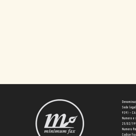
Denominaz
Sede lega
939) - C
Numero e 
25/02/19
Numero R
Codice fi