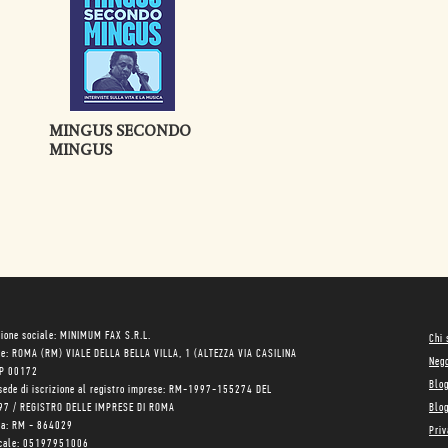
MINGUS SECONDO
MINGUS
ione sociale: MINIMUM FAX S.R.L.
Chi
le: ROMA (RM) VIALE DELLA BELLA VILLA, 1 (ALTEZZA VIA CASILINA
Neg
AP 00172
Blo
sede di iscrizione al registro imprese: RM-1997-155274 DEL
97 / REGISTRO DELLE IMPRESE DI ROMA
Blog
ea: RM - 864029
Priv
scale: 05197951006