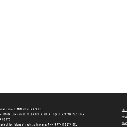
ione sociale: MINIMUM FAX S.R.L.
Chi
le: ROMA (RM) VIALE DELLA BELLA VILLA, 1 (ALTEZZA VIA CASILINA
Neg
AP 00172
Blo
sede di iscrizione al registro imprese: RM-1997-155274 DEL