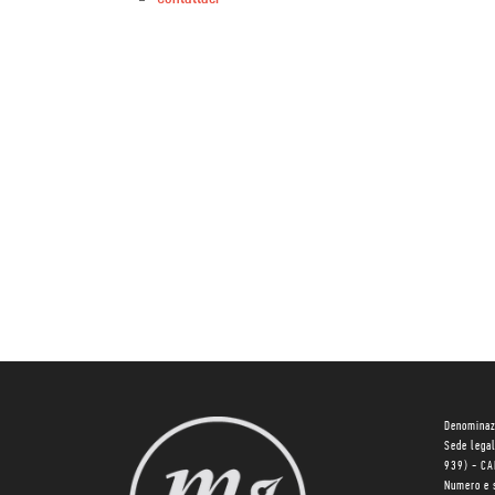
Denominaz
Sede lega
939) - C
Numero e 