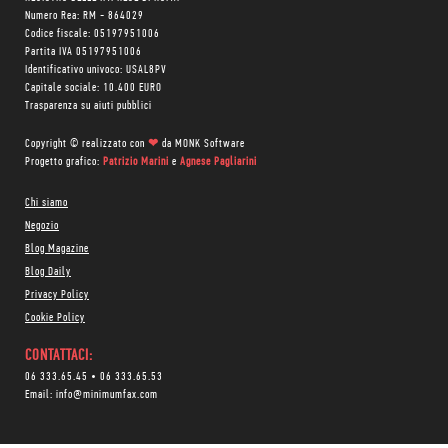
Numero Rea: RM - 864029
Codice fiscale: 05197951006
Partita IVA 05197951006
Identificativo univoco: USAL8PV
Capitale sociale: 10.400 EURO
Trasparenza su aiuti pubblici
Copyright © realizzato con
❤
da
MONK Software
Progetto grafico:
Patrizio Marini
e
Agnese Pagliarini
Chi siamo
Negozio
Blog Magazine
Blog Daily
Privacy Policy
Cookie Policy
CONTATTACI:
06 333.65.45
•
06 333.65.53
Email:
info@minimumfax.com