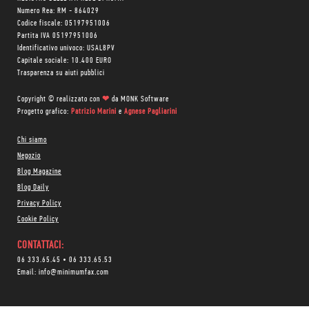
Numero Rea: RM - 864029
Codice fiscale: 05197951006
Partita IVA 05197951006
Identificativo univoco: USAL8PV
Capitale sociale: 10.400 EURO
Trasparenza su aiuti pubblici
Copyright © realizzato con
❤
da
MONK Software
Progetto grafico:
Patrizio Marini
e
Agnese Pagliarini
Chi siamo
Negozio
Blog Magazine
Blog Daily
Privacy Policy
Cookie Policy
CONTATTACI:
06 333.65.45
•
06 333.65.53
Email:
info@minimumfax.com