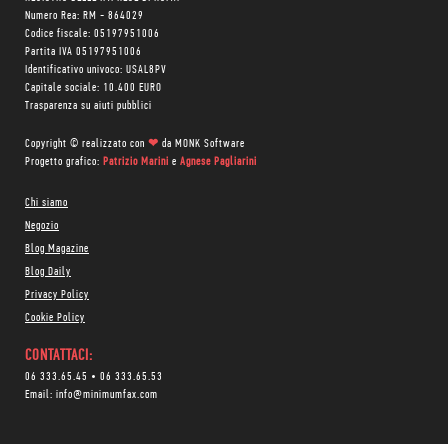
Numero Rea: RM - 864029
Codice fiscale: 05197951006
Partita IVA 05197951006
Identificativo univoco: USAL8PV
Capitale sociale: 10.400 EURO
Trasparenza su aiuti pubblici
Copyright © realizzato con
❤
da
MONK Software
Progetto grafico:
Patrizio Marini
e
Agnese Pagliarini
Chi siamo
Negozio
Blog Magazine
Blog Daily
Privacy Policy
Cookie Policy
CONTATTACI:
06 333.65.45
•
06 333.65.53
Email:
info@minimumfax.com