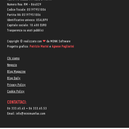
Numero Rea: RM - 864029
Codice fiscale: 05197951006
Partita IVA 05197951006
Identificativo univoco: USAL8PV
Capitale sociale: 10.400 EURO
Trasparenza su aiuti pubblici
Copyright © realizzato con
❤
da
MONK Software
Progetto grafico:
Patrizio Marini
e
Agnese Pagliarini
Chi siamo
Negozio
Blog Magazine
Blog Daily
Privacy Policy
Cookie Policy
CONTATTACI:
06 333.65.45
•
06 333.65.53
Email:
info@minimumfax.com