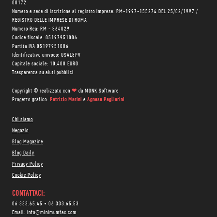
00172
Numero e sede di iscrizione al registro imprese: RM-1997-155274 DEL 25/02/1997 /
REGISTRO DELLE IMPRESE DI ROMA
Numero Rea: RM - 864029
Codice fiscale: 05197951006
Partita IVA 05197951006
Identificativo univoco: USAL8PV
Capitale sociale: 10.400 EURO
Trasparenza su aiuti pubblici
Copyright © realizzato con
❤
da
MONK Software
Progetto grafico:
Patrizio Marini
e
Agnese Pagliarini
Chi siamo
Negozio
Blog Magazine
Blog Daily
Privacy Policy
Cookie Policy
CONTATTACI:
06 333.65.45
•
06 333.65.53
Email:
info@minimumfax.com