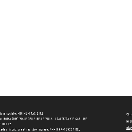
ione sociale: MINIMUM FAX S.R.L.
Chi
le: ROMA (RM) VIALE DELLA BELLA VILLA, 1 (ALTEZZA VIA CASILINA
Neg
AP 00172
Blo
sede di iscrizione al registro imprese: RM-1997-155274 DEL