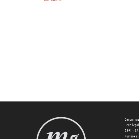
Denominaz
Sede lega
939) - C
Numero e 