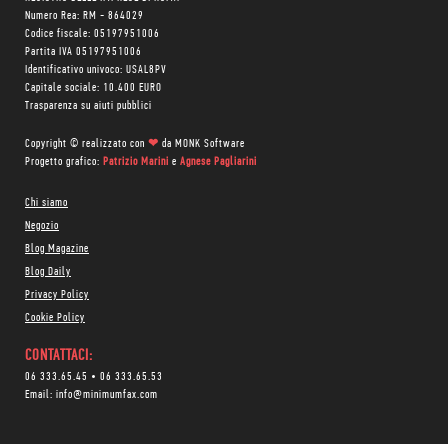
Numero Rea: RM - 864029
Codice fiscale: 05197951006
Partita IVA 05197951006
Identificativo univoco: USAL8PV
Capitale sociale: 10.400 EURO
Trasparenza su aiuti pubblici
Copyright © realizzato con
❤
da
MONK Software
Progetto grafico:
Patrizio Marini
e
Agnese Pagliarini
Chi siamo
Negozio
Blog Magazine
Blog Daily
Privacy Policy
Cookie Policy
CONTATTACI:
06 333.65.45
•
06 333.65.53
Email:
info@minimumfax.com