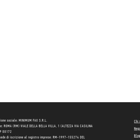
ione sociale: MINIMUM FAX S.R.L.
Chi
le: ROMA (RM) VIALE DELLA BELLA VILLA, 1 (ALTEZZA VIA CASILINA
Neg
AP 00172
Blo
sede di iscrizione al registro imprese: RM-1997-155274 DEL