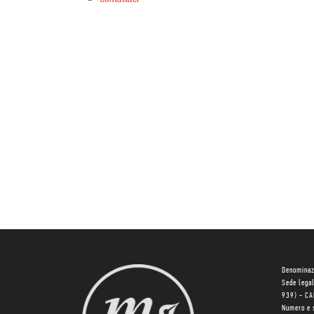
Denominaz
Sede lega
939) - C
Numero e 