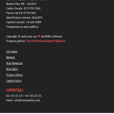
Numero Rea: RM - 864029
Codice fiscale: 05197951006
Partita IVA 05197951006
Identificativo univoco: USAL8PV
Capitale sociale: 10.400 EURO
Trasparenza su aiuti pubblici
Copyright © realizzato con
❤
da
MONK Software
Progetto grafico:
Patrizio Marini
e
Agnese Pagliarini
Chi siamo
Negozio
Blog Magazine
Blog Daily
Privacy Policy
Cookie Policy
CONTATTACI:
06 333.65.45
•
06 333.65.53
Email:
info@minimumfax.com