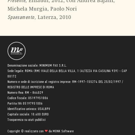
, Einaudi, 2012, con Andrea Bajani,
Presente
Michela Murgia, Paolo Nori
Laterza, 2010
Spaesamento,
Denominazione sociale: MINIMUM FAX S.R.L.
Sede legale: ROMA (RM) VIALE DELLA BELLA VILLA, 1 (ALTEZZA VIA CASILINA 939) - CAP
00172
Numero e sede di iscrizione al registro imprese: RM-1997-155274 DEL 25/02/1997 /
REGISTRO DELLE IMPRESE DI ROMA
Numero Rea: RM - 864029
Codice fiscale: 05197951006
Partita IVA 05197951006
Identificativo univoco: USAL8PV
Capitale sociale: 10.400 EURO
Trasparenza su aiuti pubblici
Copyright © realizzato con
❤
da
MONK Software