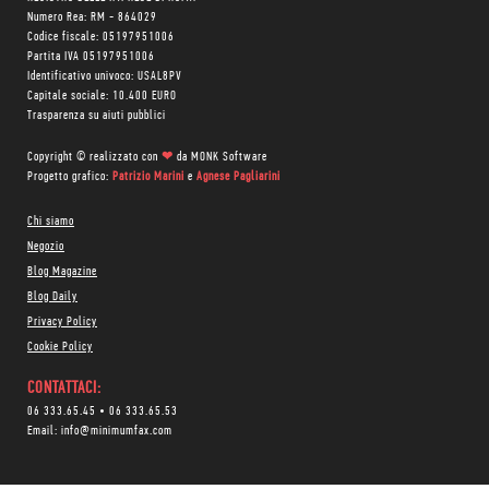
Numero Rea: RM - 864029
Codice fiscale: 05197951006
Partita IVA 05197951006
Identificativo univoco: USAL8PV
Capitale sociale: 10.400 EURO
Trasparenza su aiuti pubblici
Copyright © realizzato con
❤
da
MONK Software
Progetto grafico:
Patrizio Marini
e
Agnese Pagliarini
Chi siamo
Negozio
Blog Magazine
Blog Daily
Privacy Policy
Cookie Policy
CONTATTACI:
06 333.65.45
•
06 333.65.53
Email:
info@minimumfax.com