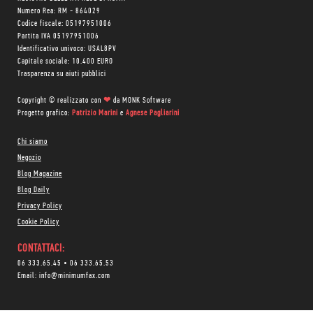
Numero Rea: RM - 864029
Codice fiscale: 05197951006
Partita IVA 05197951006
Identificativo univoco: USAL8PV
Capitale sociale: 10.400 EURO
Trasparenza su aiuti pubblici
Copyright © realizzato con
❤
da
MONK Software
Progetto grafico:
Patrizio Marini
e
Agnese Pagliarini
Chi siamo
Negozio
Blog Magazine
Blog Daily
Privacy Policy
Cookie Policy
CONTATTACI:
06 333.65.45
•
06 333.65.53
Email:
info@minimumfax.com