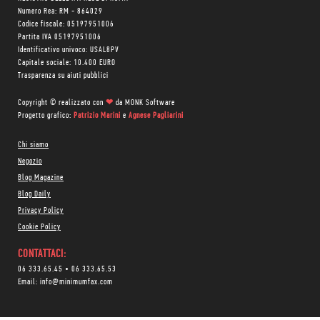
Numero Rea: RM - 864029
Codice fiscale: 05197951006
Partita IVA 05197951006
Identificativo univoco: USAL8PV
Capitale sociale: 10.400 EURO
Trasparenza su aiuti pubblici
Copyright © realizzato con
❤
da
MONK Software
Progetto grafico:
Patrizio Marini
e
Agnese Pagliarini
Chi siamo
Negozio
Blog Magazine
Blog Daily
Privacy Policy
Cookie Policy
CONTATTACI:
06 333.65.45
•
06 333.65.53
Email:
info@minimumfax.com