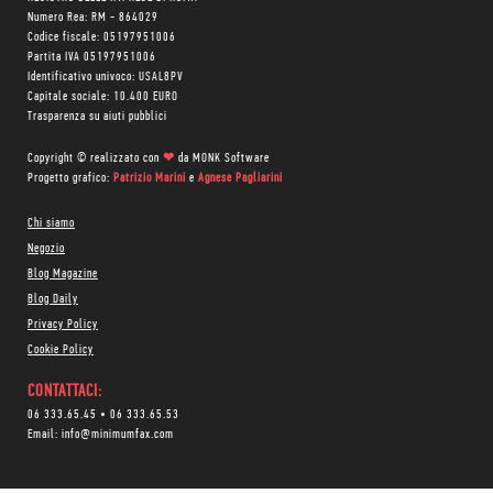
Numero Rea: RM - 864029
Codice fiscale: 05197951006
Partita IVA 05197951006
Identificativo univoco: USAL8PV
Capitale sociale: 10.400 EURO
Trasparenza su aiuti pubblici
Copyright © realizzato con
❤
da
MONK Software
Progetto grafico:
Patrizio Marini
e
Agnese Pagliarini
Chi siamo
Negozio
Blog Magazine
Blog Daily
Privacy Policy
Cookie Policy
CONTATTACI:
06 333.65.45
•
06 333.65.53
Email:
info@minimumfax.com