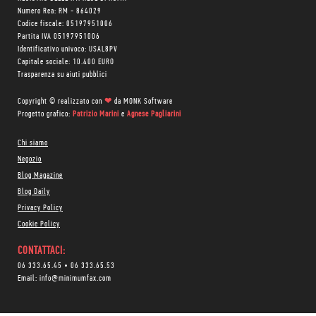
Numero Rea: RM - 864029
Codice fiscale: 05197951006
Partita IVA 05197951006
Identificativo univoco: USAL8PV
Capitale sociale: 10.400 EURO
Trasparenza su aiuti pubblici
Copyright © realizzato con
❤
da
MONK Software
Progetto grafico:
Patrizio Marini
e
Agnese Pagliarini
Chi siamo
Negozio
Blog Magazine
Blog Daily
Privacy Policy
Cookie Policy
CONTATTACI:
06 333.65.45
•
06 333.65.53
Email:
info@minimumfax.com