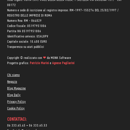
Sede legale: ROMA (RM) VIALE DELLA BELLA VILLA, 1 (ALTEZZA VIA CASILINA 939) - CAP
00172
Numero e sede di iscrizione al registro imprese: RM-1997-155274 DEL 25/02/1997 /
REGISTRO DELLE IMPRESE DI ROMA
Numero Rea: RM - 864029
Codice fiscale: 05197951006
Partita IVA 05197951006
Identificativo univoco: USAL8PV
Capitale sociale: 10.400 EURO
Trasparenza su aiuti pubblici
Copyright © realizzato con
❤
da
MONK Software
Progetto grafico:
Patrizio Marini
e
Agnese Pagliarini
Chi siamo
Negozio
Blog Magazine
Blog Daily
Privacy Policy
Cookie Policy
CONTATTACI:
06 333.65.45
•
06 333.65.53