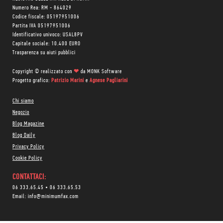
Numero Rea: RM - 864029
Codice fiscale: 05197951006
Partita IVA 05197951006
Identificativo univoco: USAL8PV
Capitale sociale: 10.400 EURO
Trasparenza su aiuti pubblici
Copyright © realizzato con
❤
da
MONK Software
Progetto grafico:
Patrizio Marini
e
Agnese Pagliarini
Chi siamo
Negozio
Blog Magazine
Blog Daily
Privacy Policy
Cookie Policy
CONTATTACI:
06 333.65.45
•
06 333.65.53
Email:
info@minimumfax.com