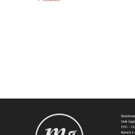
Denominaz
Sede lega
939) - C
Numero e 