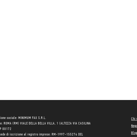
ione sociale: MINIMUM FAX S.R.L.
Chi
le: ROMA (RM) VIALE DELLA BELLA VILLA, 1 (ALTEZZA VIA CASILINA
Neg
AP 00172
Blo
sede di iscrizione al registro imprese: RM-1997-155274 DEL