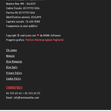
Numero Rea: RM - 864029
Codice fiscale: 05197951006
Partita IVA 05197951006
Identificativo univoco: USAL8PV
Capitale sociale: 10.400 EURO
Trasparenza su aiuti pubblici
Copyright © realizzato con
❤
da
MONK Software
Progetto grafico:
Patrizio Marini
e
Agnese Pagliarini
Chi siamo
Negozio
Blog Magazine
Blog Daily
Privacy Policy
Cookie Policy
CONTATTACI:
06 333.65.45
•
06 333.65.53
Email:
info@minimumfax.com