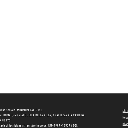
ione sociale: MINIMUM FAX S.R.L.
Chi
le: ROMA (RM) VIALE DELLA BELLA VILLA, 1 (ALTEZZA VIA CASILINA
Neg
AP 00172
Blo
sede di iscrizione al registro imprese: RM-1997-155274 DEL