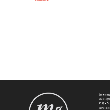
Denominaz
Sede lega
939) - C
Numero e 