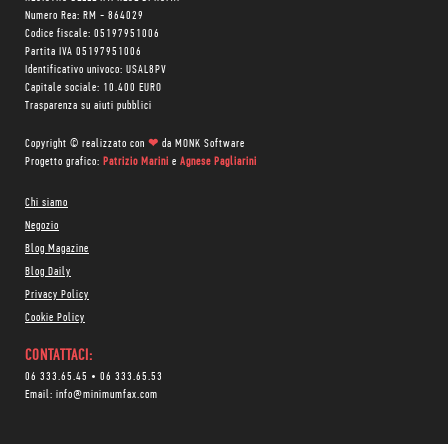
Numero Rea: RM - 864029
Codice fiscale: 05197951006
Partita IVA 05197951006
Identificativo univoco: USAL8PV
Capitale sociale: 10.400 EURO
Trasparenza su aiuti pubblici
Copyright © realizzato con
❤
da
MONK Software
Progetto grafico:
Patrizio Marini
e
Agnese Pagliarini
Chi siamo
Negozio
Blog Magazine
Blog Daily
Privacy Policy
Cookie Policy
CONTATTACI:
06 333.65.45
•
06 333.65.53
Email:
info@minimumfax.com