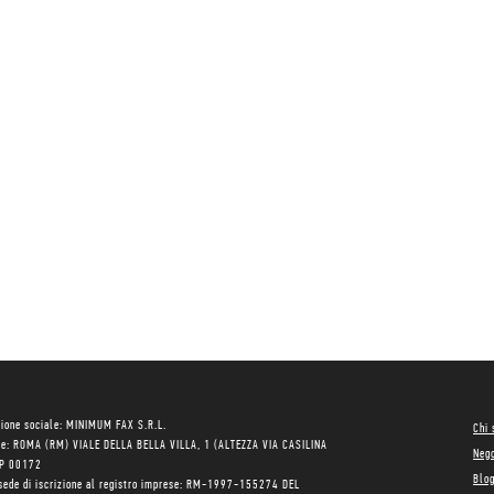
ione sociale: MINIMUM FAX S.R.L.
Chi
le: ROMA (RM) VIALE DELLA BELLA VILLA, 1 (ALTEZZA VIA CASILINA
Neg
AP 00172
Blo
sede di iscrizione al registro imprese: RM-1997-155274 DEL