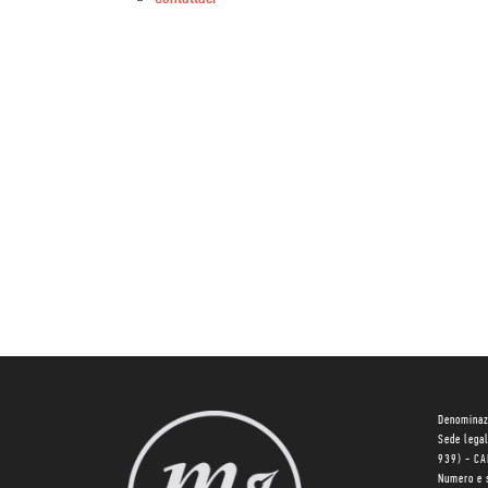
Denominaz
Sede lega
939) - C
Numero e 