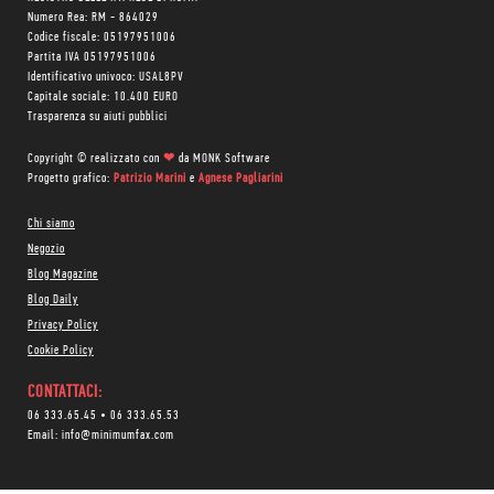
Numero Rea: RM - 864029
Codice fiscale: 05197951006
Partita IVA 05197951006
Identificativo univoco: USAL8PV
Capitale sociale: 10.400 EURO
Trasparenza su aiuti pubblici
Copyright © realizzato con
❤
da
MONK Software
Progetto grafico:
Patrizio Marini
e
Agnese Pagliarini
Chi siamo
Negozio
Blog Magazine
Blog Daily
Privacy Policy
Cookie Policy
CONTATTACI:
06 333.65.45
•
06 333.65.53
Email:
info@minimumfax.com