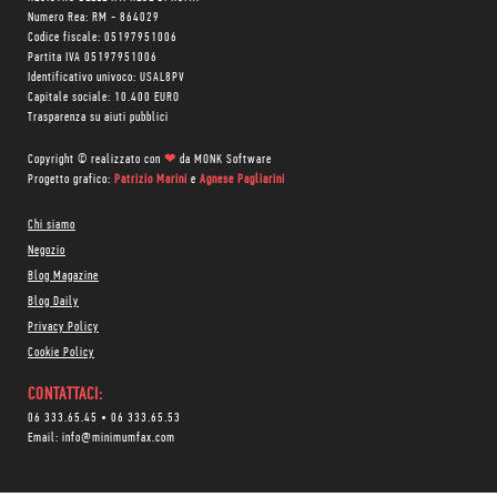
Numero Rea: RM - 864029
Codice fiscale: 05197951006
Partita IVA 05197951006
Identificativo univoco: USAL8PV
Capitale sociale: 10.400 EURO
Trasparenza su aiuti pubblici
Copyright © realizzato con
❤
da
MONK Software
Progetto grafico:
Patrizio Marini
e
Agnese Pagliarini
Chi siamo
Negozio
Blog Magazine
Blog Daily
Privacy Policy
Cookie Policy
CONTATTACI:
06 333.65.45
•
06 333.65.53
Email:
info@minimumfax.com