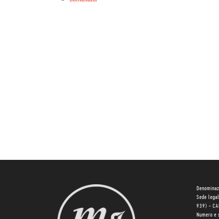
Denominaz
Sede lega
939) - C
Numero e 