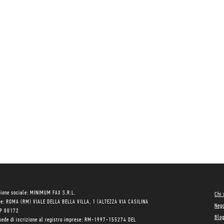
ione sociale: MINIMUM FAX S.R.L.
Chi
le: ROMA (RM) VIALE DELLA BELLA VILLA, 1 (ALTEZZA VIA CASILINA
Neg
AP 00172
Blo
sede di iscrizione al registro imprese: RM-1997-155274 DEL