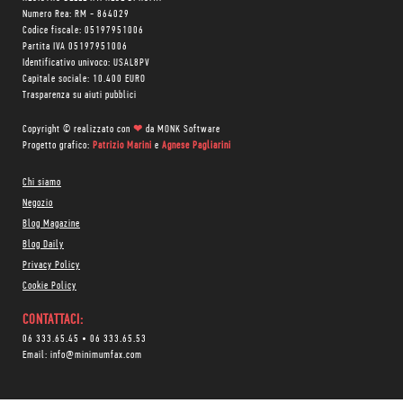
Numero Rea: RM - 864029
Codice fiscale: 05197951006
Partita IVA 05197951006
Identificativo univoco: USAL8PV
Capitale sociale: 10.400 EURO
Trasparenza su aiuti pubblici
Copyright © realizzato con
❤
da
MONK Software
Progetto grafico:
Patrizio Marini
e
Agnese Pagliarini
Chi siamo
Negozio
Blog Magazine
Blog Daily
Privacy Policy
Cookie Policy
CONTATTACI:
06 333.65.45
•
06 333.65.53
Email:
info@minimumfax.com