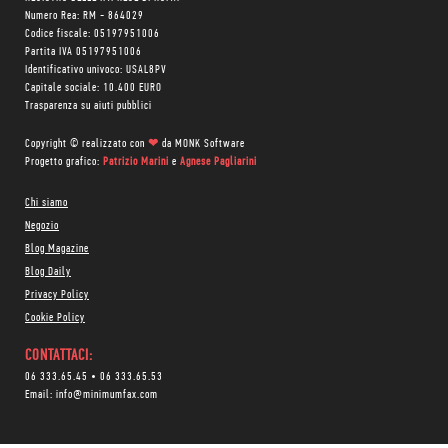
Numero Rea: RM - 864029
Codice fiscale: 05197951006
Partita IVA 05197951006
Identificativo univoco: USAL8PV
Capitale sociale: 10.400 EURO
Trasparenza su aiuti pubblici
Copyright © realizzato con
❤
da
MONK Software
Progetto grafico:
Patrizio Marini
e
Agnese Pagliarini
Chi siamo
Negozio
Blog Magazine
Blog Daily
Privacy Policy
Cookie Policy
CONTATTACI:
06 333.65.45
•
06 333.65.53
Email:
info@minimumfax.com