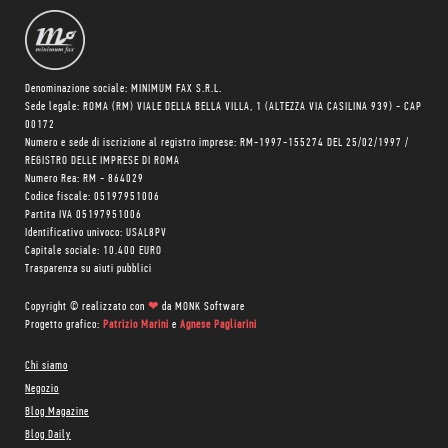
Denominazione sociale: MINIMUM FAX S.R.L.
Sede legale: ROMA (RM) VIALE DELLA BELLA VILLA, 1 (ALTEZZA VIA CASILINA 939) - CAP
00172
Numero e sede di iscrizione al registro imprese: RM-1997-155274 DEL 25/02/1997 /
REGISTRO DELLE IMPRESE DI ROMA
Numero Rea: RM - 864029
Codice fiscale: 05197951006
Partita IVA 05197951006
Identificativo univoco: USAL8PV
Capitale sociale: 10.400 EURO
Trasparenza su aiuti pubblici
Copyright © realizzato con
❤
da
MONK Software
Progetto grafico:
Patrizio Marini
e
Agnese Pagliarini
Chi siamo
Negozio
Blog Magazine
Blog Daily