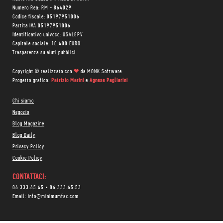
Numero Rea: RM - 864029
Codice fiscale: 05197951006
Partita IVA 05197951006
Identificativo univoco: USAL8PV
Capitale sociale: 10.400 EURO
Trasparenza su aiuti pubblici
Copyright © realizzato con
❤
da
MONK Software
Progetto grafico:
Patrizio Marini
e
Agnese Pagliarini
Chi siamo
Negozio
Blog Magazine
Blog Daily
Privacy Policy
Cookie Policy
CONTATTACI:
06 333.65.45
•
06 333.65.53
Email:
info@minimumfax.com