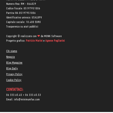
Numero Rea: RM - 864029
Codice fiscale: 05197951006
Partita IVA 05197951006
Identificativo univoco: USAL8PV
Capitale sociale: 10.400 EURO
Trasparenza su aiuti pubblici
Copyright © realizzato con
❤
da
MONK Software
Progetto grafico:
Patrizio Marini
e
Agnese Pagliarini
Chi siamo
Negozio
Blog Magazine
Blog Daily
Privacy Policy
Cookie Policy
CONTATTACI:
06 333.65.45
•
06 333.65.53
Email:
info@minimumfax.com