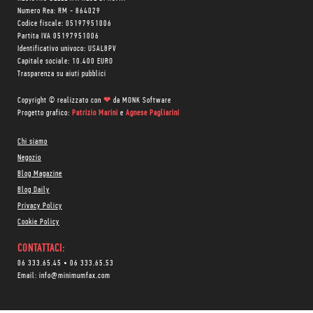
Numero Rea: RM - 864029
Codice fiscale: 05197951006
Partita IVA 05197951006
Identificativo univoco: USAL8PV
Capitale sociale: 10.400 EURO
Trasparenza su aiuti pubblici
Copyright © realizzato con
❤
da
MONK Software
Progetto grafico:
Patrizio Marini
e
Agnese Pagliarini
Chi siamo
Negozio
Blog Magazine
Blog Daily
Privacy Policy
Cookie Policy
CONTATTACI:
06 333.65.45
•
06 333.65.53
Email:
info@minimumfax.com