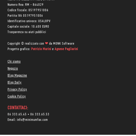
Numero Rea: RM - 864029
Codice fiscale: 05197951006
Partita IVA 05197951006
Identificativo univoco: USAL8PV
Capitale sociale: 10.400 EURO
Trasparenza su aiuti pubblici
Copyright © realizzato con
❤
da
MONK Software
Progetto grafico:
Patrizio Marini
e
Agnese Pagliarini
Chi siamo
Negozio
Blog Magazine
Blog Daily
Privacy Policy
Cookie Policy
CONTATTACI:
06 333.65.45
•
06 333.65.53
Email:
info@minimumfax.com