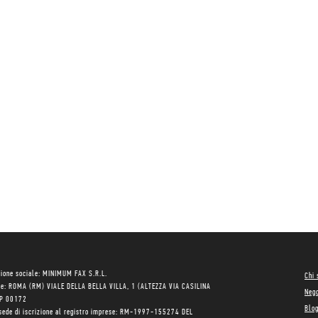
ione sociale: MINIMUM FAX S.R.L.
Chi
le: ROMA (RM) VIALE DELLA BELLA VILLA, 1 (ALTEZZA VIA CASILINA
Neg
AP 00172
Blo
sede di iscrizione al registro imprese: RM-1997-155274 DEL