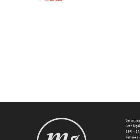
Denominaz
Sede lega
939) - C
Numero e 