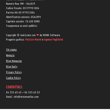
Numero Rea: RM - 864029
Codice fiscale: 05197951006
Partita IVA 05197951006
Identificativo univoco: USAL8PV
Capitale sociale: 10.400 EURO
Trasparenza su aiuti pubblici
Copyright © realizzato con
❤
da
MONK Software
Progetto grafico:
Patrizio Marini
e
Agnese Pagliarini
Chi siamo
Negozio
Blog Magazine
Blog Daily
Privacy Policy
Cookie Policy
CONTATTACI:
06 333.65.45
•
06 333.65.53
Email:
info@minimumfax.com