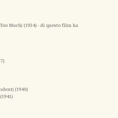
o Much) (1934) - di questo film ha
7)
ndent) (1940)
 (1941)