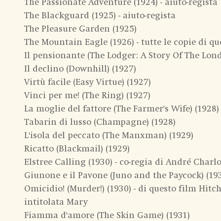
The Passionate Adventure (1924) - aiuto-regista
The Blackguard (1925) - aiuto-regista
The Pleasure Garden (1925)
The Mountain Eagle (1926) - tutte le copie di q
Il pensionante (The Lodger: A Story Of The Lon
Il declino (Downhill) (1927)
Virtù facile (Easy Virtue) (1927)
Vinci per me! (The Ring) (1927)
La moglie del fattore (The Farmer's Wife) (1928)
Tabarin di lusso (Champagne) (1928)
L'isola del peccato (The Manxman) (1929)
Ricatto (Blackmail) (1929)
Elstree Calling (1930) - co-regia di André Charl
Giunone e il Pavone (Juno and the Paycock) (19
Omicidio! (Murder!) (1930) - di questo film Hit
intitolata Mary
Fiamma d'amore (The Skin Game) (1931)