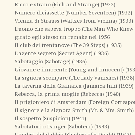
Ricco e strano (Rich and Strange) (1932)
Numero diciassette (Number Seventeen) (1932)
Vienna di Strauss (Waltzes from Vienna) (1933)
L'uomo che sapeva troppo (The Man Who Knew To
girato egli stesso un remake nel 1956
Il club dei trentanove (The 39 Steps) (1935)
L'agente segreto (Secret Agent) (1936)
Sabotaggio (Sabotage) (1936)
Giovane e innocente (Young and Innocent) (193
La signora scompare (The Lady Vanishes) (1938)
La taverna della Giamaica (Jamaica Inn) (1939)
Rebecca, la prima moglie (Rebecca) (1940)
Il prigioniero di Amsterdam (Foreign Correspo
Il signore e la signora Smith (Mr. & Mrs. Smith)
Il sospetto (Suspicion) (1941)
Sabotatori o Danger (Saboteur) (1943)
L'ombra del dubbio (Shadow of a Doubt) (1943)