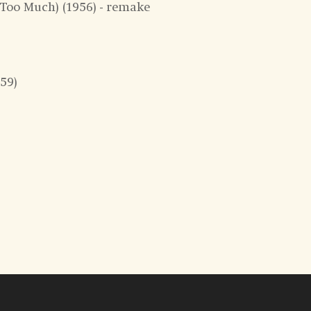
oo Much) (1956) - remake
59)