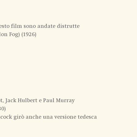
uesto film sono andate distrutte
don Fog) (1926)
ot, Jack Hulbert e Paul Murray
30)
chcock girò anche una versione tedesca