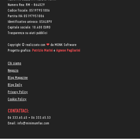
Numero Rea: RM - 864029
Codice fiscale: 05197951006
Partita IVA 05197951006
Identificativo univoco: USAL8PV
Capitale sociale: 10.400 EURO
Trasparenza su aiuti pubblici
Copyright © realizzato con
❤
da
MONK Software
Progetto grafico:
Patrizio Marini
e
Agnese Pagliarini
Chi siamo
Negozio
Blog Magazine
Blog Daily
Privacy Policy
Cookie Policy
CONTATTACI:
06 333.65.45
•
06 333.65.53
Email:
info@minimumfax.com