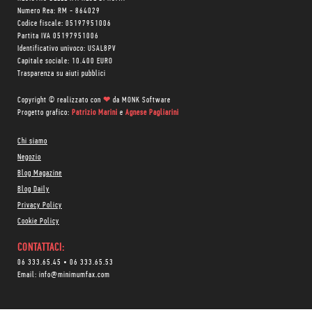
Numero Rea: RM - 864029
Codice fiscale: 05197951006
Partita IVA 05197951006
Identificativo univoco: USAL8PV
Capitale sociale: 10.400 EURO
Trasparenza su aiuti pubblici
Copyright © realizzato con
❤
da
MONK Software
Progetto grafico:
Patrizio Marini
e
Agnese Pagliarini
Chi siamo
Negozio
Blog Magazine
Blog Daily
Privacy Policy
Cookie Policy
CONTATTACI:
06 333.65.45
•
06 333.65.53
Email:
info@minimumfax.com