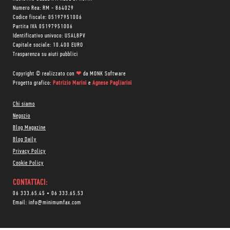
Numero Rea: RM - 864029
Codice fiscale: 05197951006
Partita IVA 05197951006
Identificativo univoco: USAL8PV
Capitale sociale: 10.400 EURO
Trasparenza su aiuti pubblici
Copyright © realizzato con
❤
da
MONK Software
Progetto grafico:
Patrizio Marini
e
Agnese Pagliarini
Chi siamo
Negozio
Blog Magazine
Blog Daily
Privacy Policy
Cookie Policy
CONTATTACI:
06 333.65.45
•
06 333.65.53
Email:
info@minimumfax.com