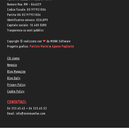
Numero Rea: RM - 864029
Codice fiscale: 05197951006
Partita IVA 05197951006
Identificativo univoco: USAL8PV
Capitale sociale: 10.400 EURO
Trasparenza su aiuti pubblici
Copyright © realizzato con
❤
da
MONK Software
Progetto grafico:
Patrizio Marini
e
Agnese Pagliarini
Chi siamo
Negozio
Blog Magazine
Blog Daily
Privacy Policy
Cookie Policy
CONTATTACI:
06 333.65.45
•
06 333.65.53
Email:
info@minimumfax.com