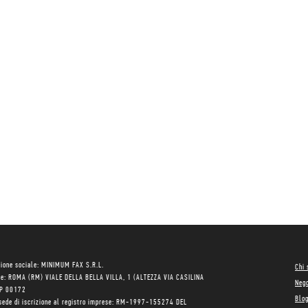
ione sociale: MINIMUM FAX S.R.L.
Chi
le: ROMA (RM) VIALE DELLA BELLA VILLA, 1 (ALTEZZA VIA CASILINA
Neg
AP 00172
Blo
sede di iscrizione al registro imprese: RM-1997-155274 DEL