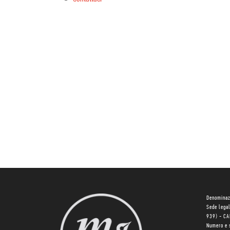
Denominaz
Sede lega
939) - C
Numero e 