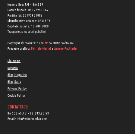
Numero Rea: RM - 864029
Codice fiscale: 05197951006
Partita IVA 05197951006
Identificativo univoco: USAL8PV
Capitale sociale: 10.400 EURO
Trasparenza su aiuti pubblici
Copyright © realizzato con
❤
da
MONK Software
Progetto grafico:
Patrizio Marini
e
Agnese Pagliarini
Chi siamo
Negozio
Blog Magazine
Blog Daily
Privacy Policy
Cookie Policy
CONTATTACI:
06 333.65.45
•
06 333.65.53
Email:
info@minimumfax.com