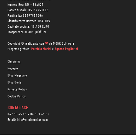
Numero Rea: RM - 864029
Codice fiscale: 05197951006
Partita IVA 05197951006
Identificativo univoco: USAL8PV
Capitale sociale: 10.400 EURO
Trasparenza su aiuti pubblici
Copyright © realizzato con
❤
da
MONK Software
Progetto grafico:
Patrizio Marini
e
Agnese Pagliarini
Chi siamo
Negozio
Blog Magazine
Blog Daily
Privacy Policy
Cookie Policy
CONTATTACI:
06 333.65.45
•
06 333.65.53
Email:
info@minimumfax.com