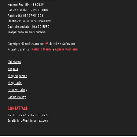
Numero Rea: RM - 864029
Codice fiscale: 05197951006
Partita IVA 05197951006
Identificativo univoco: USAL8PV
Capitale sociale: 10.400 EURO
Trasparenza su aiuti pubblici
Copyright © realizzato con
❤
da
MONK Software
Progetto grafico:
Patrizio Marini
e
Agnese Pagliarini
Chi siamo
Negozio
Blog Magazine
Blog Daily
Privacy Policy
Cookie Policy
CONTATTACI:
06 333.65.45
•
06 333.65.53
Email:
info@minimumfax.com