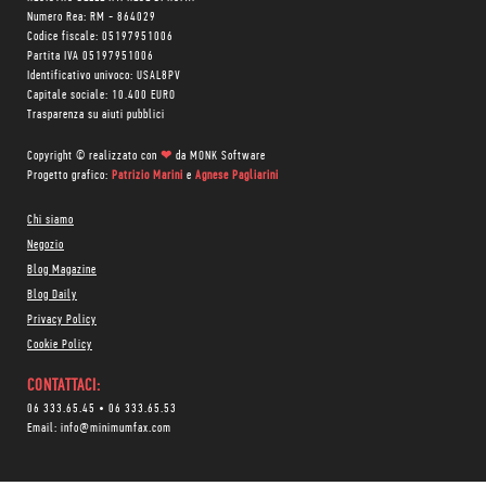
Numero Rea: RM - 864029
Codice fiscale: 05197951006
Partita IVA 05197951006
Identificativo univoco: USAL8PV
Capitale sociale: 10.400 EURO
Trasparenza su aiuti pubblici
Copyright © realizzato con
❤
da
MONK Software
Progetto grafico:
Patrizio Marini
e
Agnese Pagliarini
Chi siamo
Negozio
Blog Magazine
Blog Daily
Privacy Policy
Cookie Policy
CONTATTACI:
06 333.65.45
•
06 333.65.53
Email:
info@minimumfax.com