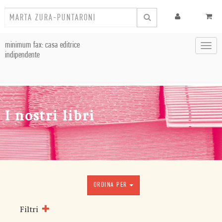
minimum fax: casa editrice
Toggl
indipendente
navig
I nostri libri
ORDINA PER
Filtri