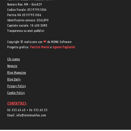
Numero Rea: RM - 864029
Codice fiscale: 05197951006
Partita IVA 05197951006
Identificativo univoco: USAL8PV
Capitale sociale: 10.400 EURO
Trasparenza su aiuti pubblici
Copyright © realizzato con
❤
da
MONK Software
Progetto grafico:
Patrizio Marini
e
Agnese Pagliarini
Chi siamo
Negozio
Blog Magazine
Blog Daily
Privacy Policy
Cookie Policy
CONTATTACI:
06 333.65.45
•
06 333.65.53
Email:
info@minimumfax.com