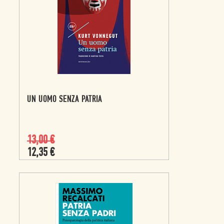
UN UOMO SENZA PATRIA
13,00
€
12,35
€