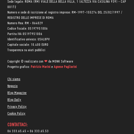
Sede legale: ROMA (RM) VIALE DELLA BELLA VILLA, 1 (ALTEZZA VIA CASILINA 939) - CAP
00172
Numero e sede di iscrizione al registro imprese: RM-1997-155274 DEL 25/02/1997 /
REGISTRO DELLE IMPRESE DI ROMA
Numero Rea: RM - 864029
Codice fiscale: 05197951006
Partita IVA 05197951006
Identificativo univoco: USAL8PV
Capitale sociale: 10.400 EURO
Trasparenza su aiuti pubblici
Copyright © realizzato con
❤
da
MONK Software
Progetto grafico:
Patrizio Marini
e
Agnese Pagliarini
Chi siamo
Negozio
Blog Magazine
Blog Daily
Privacy Policy
Cookie Policy
CONTATTACI:
06 333.65.45
•
06 333.65.53