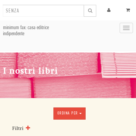
minimum fax: casa editrice
Toggl
indipendente
navig
I nostri libri
ORDINA PER
Filtri