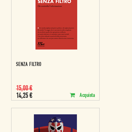
SENZA FILTRO
15,00
€
14,25
€
Acquista